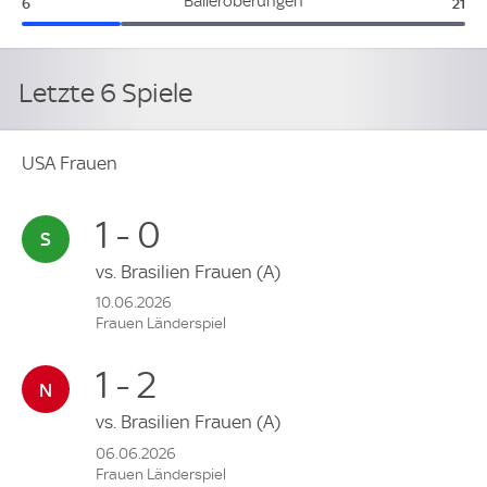
USA Frauen:
Kan
Balleroberungen
6
21
Letzte 6 Spiele
USA Frauen
1 - 0
vs.
Brasilien Frauen
(A)
10.06.2026
Frauen Länderspiel
1 - 2
vs.
Brasilien Frauen
(A)
06.06.2026
Frauen Länderspiel