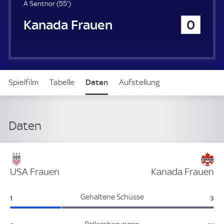
u
5
A Sentnor (
55'
)
e
5
Kanada Frauen
0
r
.
m
i
n
u
t
Spielfilm
Tabelle
Daten
Aufstellung
e
Daten
Verteidigung
USA Frauen
Kanada Frauen
USA Frauen:
Kan
Gehaltene Schüsse
1
3