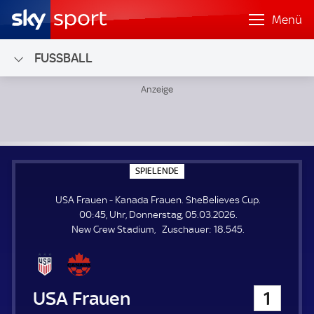
Menü
FUSSBALL
USA Frauen - Kanada Frauen; SheBelieves Cup
S
SPIELENDE
P
I
USA Frauen - Kanada Frauen. SheBelieves Cup.
E
L
00:45, Uhr, Donnerstag, 05.03.2026.
E
Z
New Crew Stadium
Zuschauer:
18.545.
N
D
u
E
s
c
h
USA Frauen
1
a