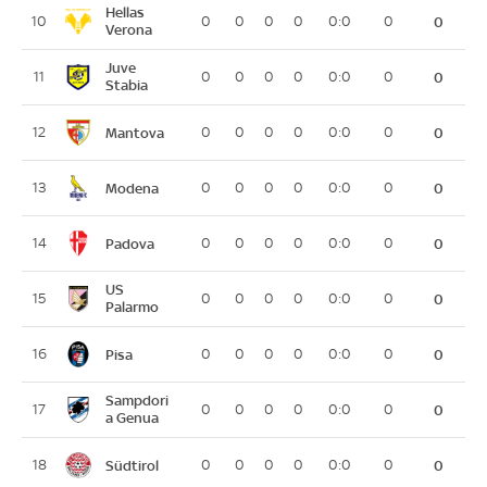
Hellas
10
0
0
0
0
0:0
0
0
Verona
Juve
11
0
0
0
0
0:0
0
0
Stabia
Mantova
12
0
0
0
0
0:0
0
0
Modena
13
0
0
0
0
0:0
0
0
Padova
14
0
0
0
0
0:0
0
0
US
15
0
0
0
0
0:0
0
0
Palarmo
Pisa
16
0
0
0
0
0:0
0
0
Sampdori
17
0
0
0
0
0:0
0
0
a Genua
Südtirol
18
0
0
0
0
0:0
0
0