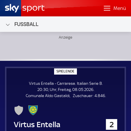
Menü
FUSSBALL
Virtus Entella - Carrarese; Italian Serie B
S
SPIELENDE
P
I
Virtus Entella - Carrarese. Italian Serie B.
E
L
20:30, Uhr, Freitag, 08.05.2026.
E
Z
Comunale Aldo Gastaldi
Zuschauer:
4.846.
N
D
u
E
s
c
h
Virtus Entella
2
a