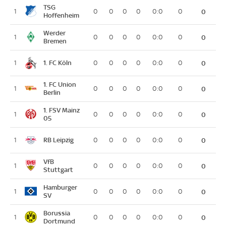
TSG
1
0
0
0
0
0:0
0
0
Hoffenheim
Werder
1
0
0
0
0
0:0
0
0
Bremen
1. FC Köln
1
0
0
0
0
0:0
0
0
1. FC Union
1
0
0
0
0
0:0
0
0
Berlin
1. FSV Mainz
1
0
0
0
0
0:0
0
0
05
RB Leipzig
1
0
0
0
0
0:0
0
0
VfB
1
0
0
0
0
0:0
0
0
Stuttgart
Hamburger
1
0
0
0
0
0:0
0
0
SV
Borussia
1
0
0
0
0
0:0
0
0
Dortmund