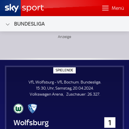
Menü
BUNDESLIGA
VfL Wolfsburg - VfL Bochum; Bundesliga
S
SPIELENDE
P
I
VfL Wolfsburg - VfL Bochum. Bundesliga.
E
L
15:30, Uhr, Samstag, 20.04.2024.
E
Z
Volkswagen Arena
Zuschauer:
26.327.
N
D
u
E
s
c
h
VfL Wolfsburg
1
a