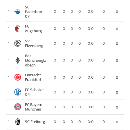
SC
1
Paderborn
0
0
0
0
0:0
0
0
07
FC
1
0
0
0
0
0:0
0
0
Augsburg
SV
1
0
0
0
0
0:0
0
0
Elversberg
Bor.
1
Mönchengla
0
0
0
0
0:0
0
0
dbach
Eintracht
1
0
0
0
0
0:0
0
0
Frankfurt
FC Schalke
1
0
0
0
0
0:0
0
0
04
FC Bayern
1
0
0
0
0
0:0
0
0
München
SC Freiburg
1
0
0
0
0
0:0
0
0