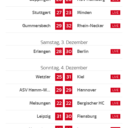
27
23
29
32
Samstag, 3. Dezember
28
30
Sonntag, 4. Dezember
25
31
29
29
22
22
31
30