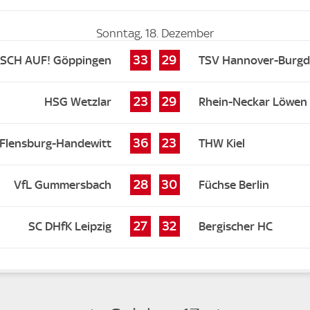
Sonntag, 18. Dezember
33
29
ISCH AUF! Göppingen
TSV Hannover-Burgd
23
29
HSG Wetzlar
Rhein-Neckar Löwen
36
23
Flensburg-Handewitt
THW Kiel
28
30
VfL Gummersbach
Füchse Berlin
27
32
SC DHfK Leipzig
Bergischer HC