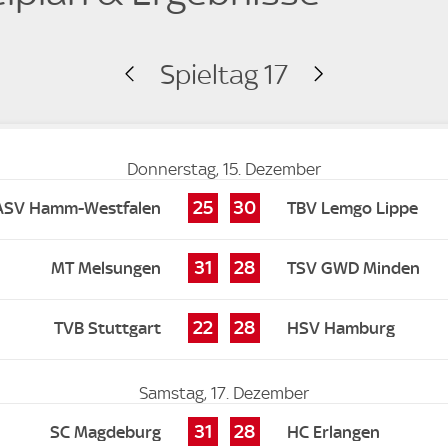
Spieltag 17
Donnerstag, 15. Dezember
25
30
ASV Hamm-Westfalen
TBV Lemgo Lippe
31
28
MT Melsungen
TSV GWD Minden
22
28
TVB Stuttgart
HSV Hamburg
Samstag, 17. Dezember
31
28
SC Magdeburg
HC Erlangen