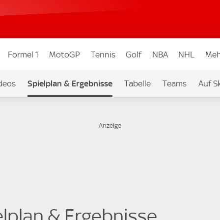
Formel 1
MotoGP
Tennis
Golf
NBA
NHL
Meh
deos
Spielplan & Ergebnisse
Tabelle
Teams
Auf S
elplan & Ergebnisse