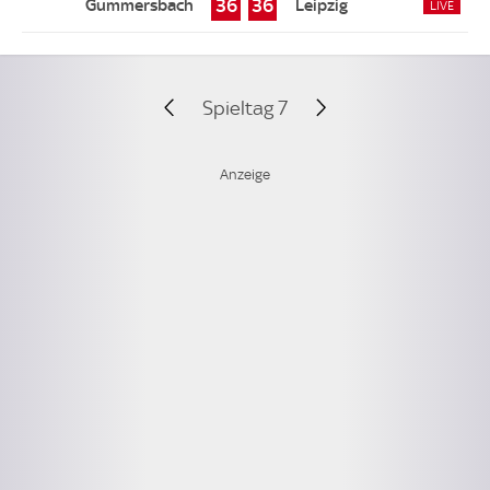
36
36
Spieltag 7