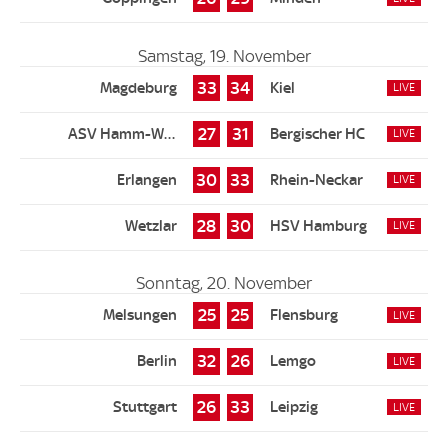
Samstag, 19. November
33
34
27
31
30
33
28
30
Sonntag, 20. November
25
25
32
26
26
33