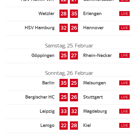
28
35
32
26
Samstag, 25. Februar
25
27
Sonntag, 26. Februar
35
25
25
26
33
32
22
28