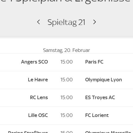
Spieltag 21
Samstag, 20. Februar
Angers SCO
15:00
Paris FC
Le Havre
15:00
Olympique Lyon
RC Lens
15:00
ES Troyes AC
Lille OSC
15:00
FC Lorient