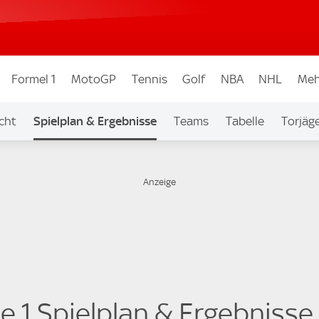
Formel 1
MotoGP
Tennis
Golf
NBA
NHL
Meh
cht
Spielplan & Ergebnisse
Teams
Tabelle
Torjäg
ue 1 Spielplan & Ergebnisse