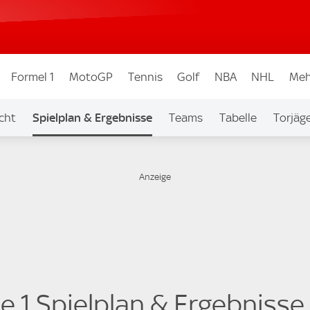
Formel 1
MotoGP
Tennis
Golf
NBA
NHL
Meh
cht
Spielplan & Ergebnisse
Teams
Tabelle
Torjäg
ue 1 Spielplan & Ergebnisse