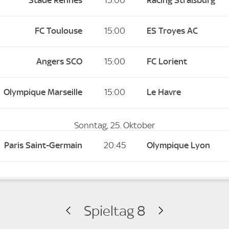
Stade Rennes
15:00
Racing Straßburg
FC Toulouse
15:00
ES Troyes AC
Angers SCO
15:00
FC Lorient
Olympique Marseille
15:00
Le Havre
Sonntag, 25. Oktober
Paris Saint-Germain
20:45
Olympique Lyon
Spieltag 8