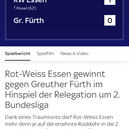
a
u
6
T Musel (
62'
)
e
2
SpVgg Greuther Fürth
0
r
.
m
i
n
u
t
Spielbericht
Spielfilm
News & Video
e
Daten
Aufstellung
Live
Rot-Weiss Essen gewinnt
gegen Greuther Fürth im
Hinspiel der Relegation um 2.
Bundesliga
Dank eines Traumtores darf Rot-Weiss Essen
mehr denn je auf die ersehnte Rückkehr in die 2.