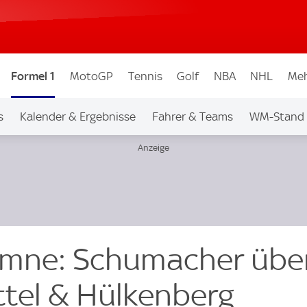
Formel 1
MotoGP
Tennis
Golf
NBA
NHL
Meh
s
Kalender & Ergebnisse
Fahrer & Teams
WM-Stand
umne: Schumacher übe
ttel & Hülkenberg