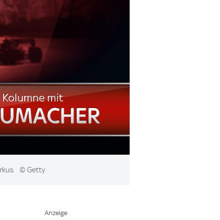
rkus.
© Getty