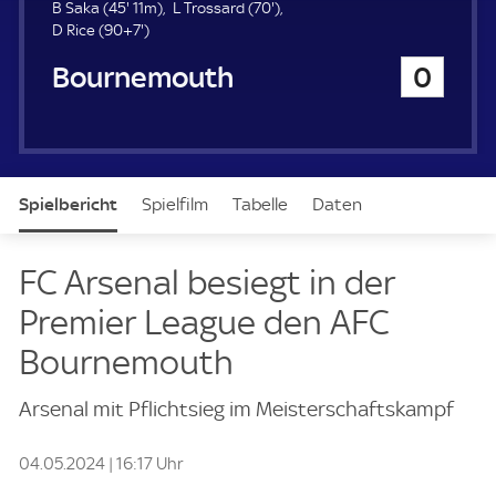
u
4
7
B Saka (
45'
11m)
L Trossard (
70'
)
e
5
9
0
D Rice (
90+7'
)
r
.
7
.
Bournemouth
0
m
.
m
i
m
i
n
i
n
u
n
u
t
u
t
e
t
e
Spielbericht
Spielfilm
Tabelle
Daten
e
Aufstellung
Live
FC Arsenal besiegt in der
Premier League den AFC
Bournemouth
Arsenal mit Pflichtsieg im Meisterschaftskampf
04.05.2024 | 16:17 Uhr