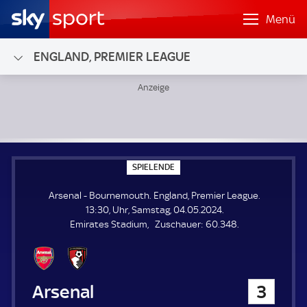
Menü
ENGLAND, PREMIER LEAGUE
Arsenal - Bournemouth; England, Premier League
S
SPIELENDE
P
I
Arsenal - Bournemouth. England, Premier League.
E
L
13:30, Uhr, Samstag, 04.05.2024.
E
Z
Emirates Stadium
Zuschauer:
60.348.
N
D
u
E
s
c
h
Arsenal
3
a