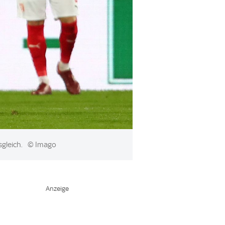
sgleich.
© Imago