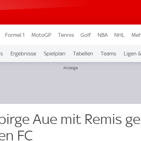
Formel 1
MotoGP
Tennis
Golf
NBA
NHL
Meh
os
Ergebnisse
Spielplan
Tabellen
Teams
Ligen 
ebirge Aue mit Remis g
en FC