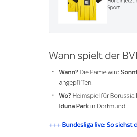
Hol dir jetzt
Sport.
Wann spielt der B
Wann?
Sonnt
Die Partie wird
angepfiffen.
Wo?
Heimspiel für Borussia
Iduna Park
in Dortmund.
+++ Bundesliga live: So siehst