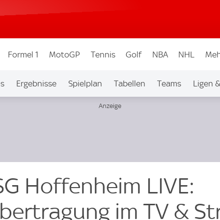
Formel 1
MotoGP
Tennis
Golf
NBA
NHL
Meh
os
Ergebnisse
Spielplan
Tabellen
Teams
Ligen 
G Hoffenheim LIVE:
bertragung im TV & S