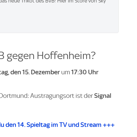
 das neue Trikot des BVB! Hier im Store von Sky
VB gegen Hoffenheim?
ag, den 15. Dezember
17:30 Uhr
um
Signal
 Dortmund: Austragungsort ist der
 du den 14. Spieltag im TV und Stream +++