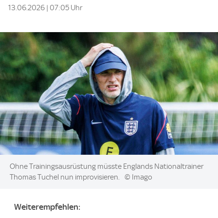
13.06.2026 | 07:05 Uhr
Image:
Ohne Trainingsausrüstung müsste Englands Nationaltrainer
Thomas Tuchel nun improvisieren.
© Imago
Weiterempfehlen: