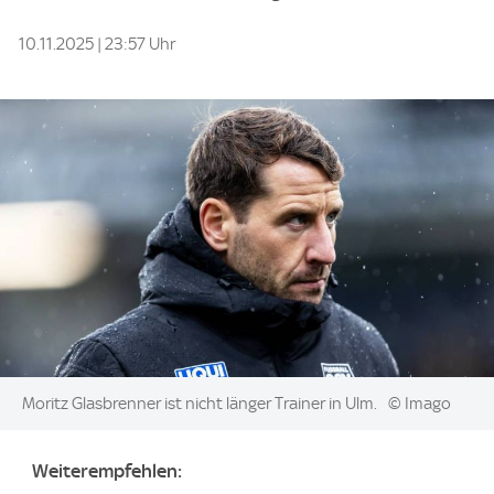
10.11.2025 | 23:57 Uhr
Image:
Moritz Glasbrenner ist nicht länger Trainer in Ulm.
© Imago
Weiterempfehlen: