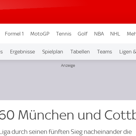
Formel 1
MotoGP
Tennis
Golf
NBA
NHL
Meh
os
Ergebnisse
Spielplan
Tabellen
Teams
Ligen 
1860 München und Cott
 Liga durch seinen fünften Sieg nacheinander die