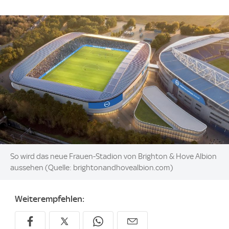
Image:
So wird das neue Frauen-Stadion von Brighton & Hove Albion
aussehen (Quelle: brightonandhovealbion.com)
Weiterempfehlen: