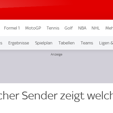
Formel 1
MotoGP
Tennis
Golf
NBA
NHL
Meh
os
Ergebnisse
Spielplan
Tabellen
Teams
Ligen 
cher Sender zeigt welc