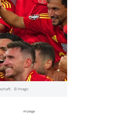
nschaft.
© Imago