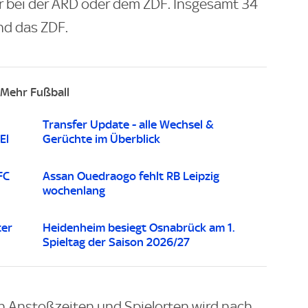
r bei der ARD oder dem ZDF. Insgesamt 34
d das ZDF.
Mehr Fußball
Transfer Update - alle Wechsel &
El
Gerüchte im Überblick
FC
Assan Ouedraogo fehlt RB Leipzig
wochenlang
ter
Heidenheim besiegt Osnabrück am 1.
Spieltag der Saison 2026/27
en Anstoßzeiten und Spielorten wird nach