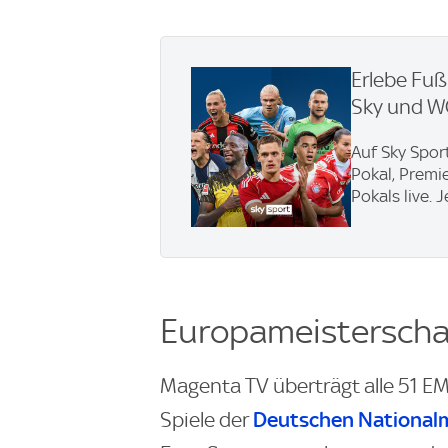
Erlebe Fuß
Sky und 
Auf Sky Spor
Pokal, Premi
Pokals live. 
Europameisterscha
Magenta TV überträgt alle 51 EM-
Deutschen National
Spiele der