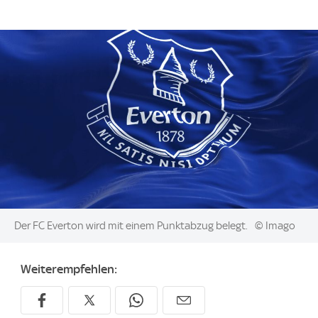
Image:
Der FC Everton wird mit einem Punktabzug belegt.
© Imago
Weiterempfehlen: