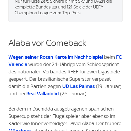
Nur für kurze Zeit: Sichere dir mit Sky und DAZN die
komplette Bundesliga und 121 Spiele der UEFA
Champions League zum Top-Preis
Alaba vor Comeback
Wegen seiner Roten Karte im Nachholspiel
beim
FC
Valencia
wurde der 24-Jährige vom Schiedsgericht
des nationalen Verbandes RFEF für zwei Ligaspiele
gesperrt. Der brasilianische Superstar verpasst
damit die Partien gegen
UD Las Palmas
(19. Januar)
und bei
Real Valladolid
(26. Januar).
Bei dem in Dschidda ausgetragenen spanischen
Supercup steht der Flügelspieler aber ebenso im
Kader wie Innenverteidiger David Alaba. Der frühere
Münchner
ist erstmals seit seinem Kreuzbandriss