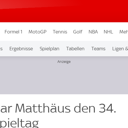
Formel 1
MotoGP
Tennis
Golf
NBA
NHL
Meh
os
Ergebnisse
Spielplan
Tabellen
Teams
Ligen 
har Matthäus den 34.
pieltag