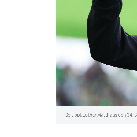
Image:
So tippt Lothar Matthäus den 34. S