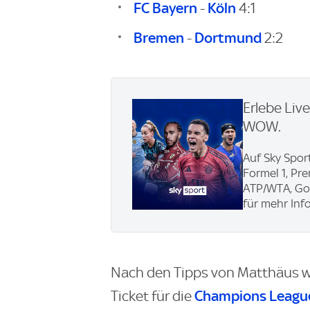
FC Bayern
Köln
-
4:1
Bremen
Dortmund
-
2:2
Erlebe Liv
WOW.
Auf Sky Sport
Formel 1, Pr
ATP/WTA, Gol
für mehr Info
Nach den Tipps von Matthäus wü
Champions Leagu
Ticket für die