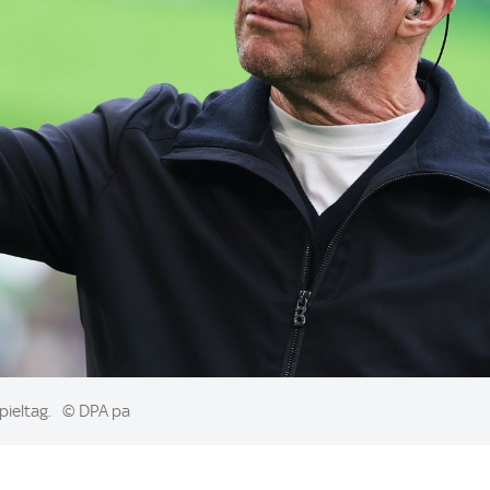
pieltag.
© DPA pa