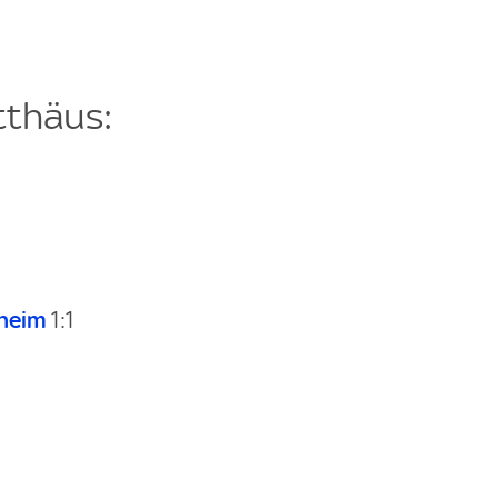
tthäus:
heim
1:1