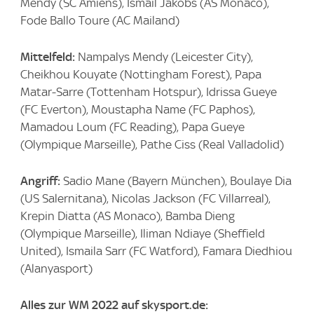
Mendy (SC Amiens), Ismail Jakobs (AS Monaco),
Fode Ballo Toure (AC Mailand)
Mittelfeld:
Nampalys Mendy (Leicester City),
Cheikhou Kouyate (Nottingham Forest), Papa
Matar-Sarre (Tottenham Hotspur), Idrissa Gueye
(FC Everton), Moustapha Name (FC Paphos),
Mamadou Loum (FC Reading), Papa Gueye
(Olympique Marseille), Pathe Ciss (Real Valladolid)
Angriff:
Sadio Mane (Bayern München), Boulaye Dia
(US Salernitana), Nicolas Jackson (FC Villarreal),
Krepin Diatta (AS Monaco), Bamba Dieng
(Olympique Marseille), Iliman Ndiaye (Sheffield
United), Ismaila Sarr (FC Watford), Famara Diedhiou
(Alanyasport)
Alles zur WM 2022 auf skysport.de: