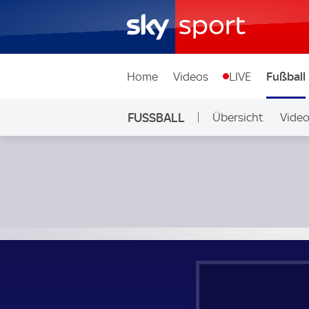
Home
Videos
LIVE
Fußball
FUSSBALL
Übersicht
Vide
Auf Sky
Bodo/Glimt - Kristiansund BK; Norwegian Eliteserien