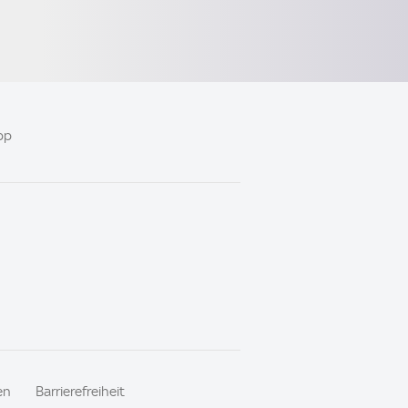
pp
en
Barrierefreiheit