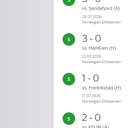
vs.
Sandefjord
(A)
26.07.2026
Norwegian Eliteserien
3 - 0
vs.
HamKam
(H)
22.07.2026
Norwegian Eliteserien
1 - 0
vs.
Fredrikstad
(H)
17.07.2026
Norwegian Eliteserien
2 - 0
vs.
KFUM
(A)