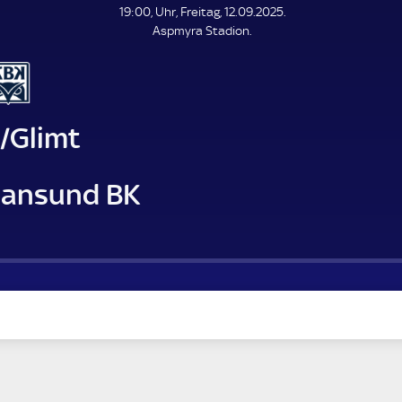
L
19:00, Uhr, Freitag, 12.09.2025.
E
Aspmyra Stadion.
N
D
E
/Glimt
tiansund BK