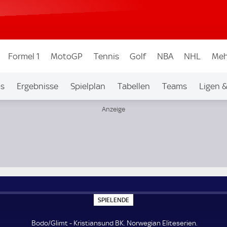
Formel 1
MotoGP
Tennis
Golf
NBA
NHL
Meh
os
Ergebnisse
Spielplan
Tabellen
Teams
Ligen 
S
SPIELENDE
P
I
E
Bodo/Glimt - Kristiansund BK. Norwegian Eliteserien.