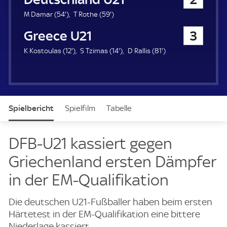
a
u
5
5
M Damar (
54'
)
T Rothe (
59'
)
e
4
9
Greece U21
3
r
.
.
m
m
1
1
8
K Kostoulas (
12'
)
S Tzimas (
14'
)
D Rallis (
81'
)
i
i
2
4
1
n
n
.
.
.
u
u
m
m
m
t
t
i
i
i
e
e
n
n
n
Spielbericht
Spielfilm
Tabelle
u
u
u
t
t
t
e
e
e
News & Video
Daten
Aufstellung
DFB-U21 kassiert gegen
Griechenland ersten Dämpfer
in der EM-Qualifikation
Die deutschen U21-Fußballer haben beim ersten
Härtetest in der EM-Qualifikation eine bittere
Niederlage kassiert.