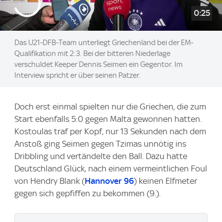
0:25
Das U21-DFB-Team unterliegt Griechenland bei der EM-
Qualifikation mit 2:3. Bei der bitteren Niederlage
verschuldet Keeper Dennis Seimen ein Gegentor. Im
Interview spricht er über seinen Patzer.
Doch erst einmal spielten nur die Griechen, die zum
Start ebenfalls 5:0 gegen Malta gewonnen hatten.
Kostoulas traf per Kopf, nur 13 Sekunden nach dem
Anstoß ging Seimen gegen Tzimas unnötig ins
Dribbling und vertändelte den Ball. Dazu hatte
Deutschland Glück, nach einem vermeintlichen Foul
von Hendry Blank (
Hannover 96
) keinen Elfmeter
gegen sich gepfiffen zu bekommen (9.).