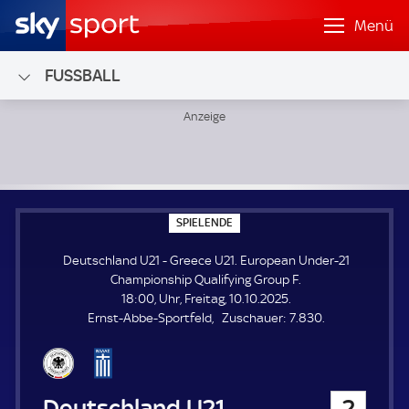
Menü
FUSSBALL
Deutschland U21 - Greece U21; European Under-21 Champi
S
SPIELENDE
P
I
Deutschland U21 - Greece U21. European Under-21
E
L
Championship Qualifying Group F.
E
18:00, Uhr, Freitag, 10.10.2025.
N
D
Z
Ernst-Abbe-Sportfeld
Zuschauer:
7.830.
E
u
s
c
h
Deutschland U21
2