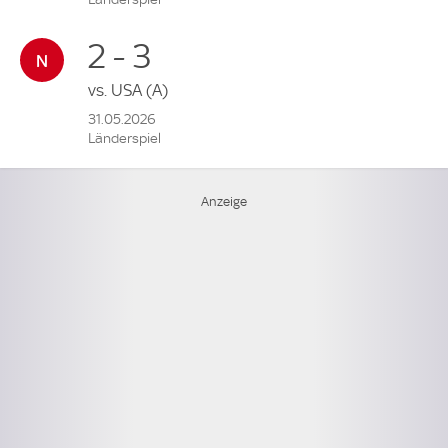
2 - 3
vs.
USA
(A)
31.05.2026
Länderspiel