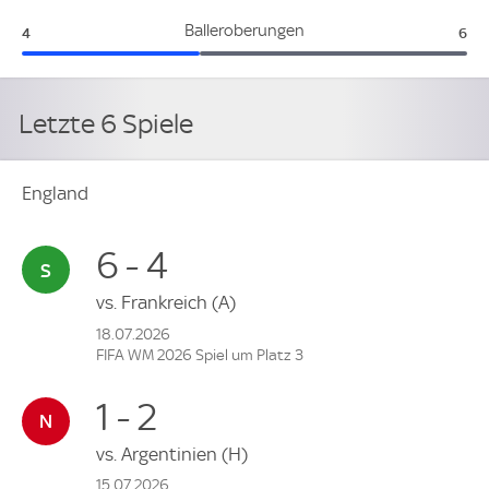
England:
Sen
Balleroberungen
4
6
Letzte 6 Spiele
England
6 - 4
vs.
Frankreich
(A)
18.07.2026
FIFA WM 2026 Spiel um Platz 3
1 - 2
vs.
Argentinien
(H)
15.07.2026