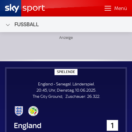
Menü
FUSSBALL
England - Senegal; Länderspiel
S
SPIELENDE
P
I
England - Senegal. Länderspiel.
E
L
20:45, Uhr, Dienstag, 10.06.2025.
E
Z
The City Ground
Zuschauer:
26.322.
N
D
u
E
s
c
h
England
1
a