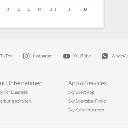
0
0
0
0
0:0
0
0
TikTok
Instagram
YouTube
WhatsA
ür Unternehmen
App & Services
ky For Business
Sky Sport App
erbung schalten
Sky Sportsbar Finder
Sky Kundenbereich