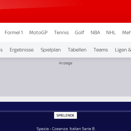
Formel 1
MotoGP
Tennis
Golf
NBA
NHL
Meh
os
Ergebnisse
Spielplan
Tabellen
Teams
Ligen 
S
SPIELENDE
P
I
E
Spezia - Cosenza. Italian Serie B.