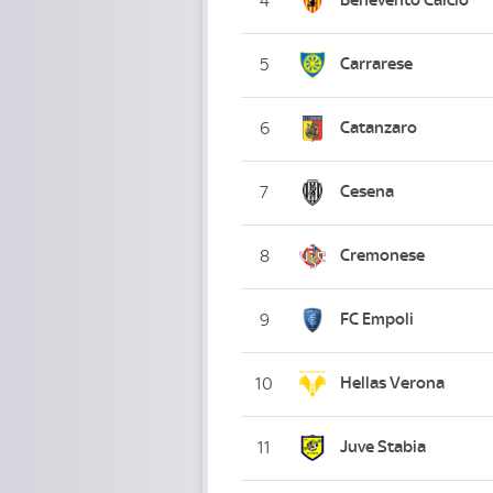
4
Carrarese
5
Catanzaro
6
Cesena
7
Cremonese
8
FC Empoli
9
Hellas Verona
10
Juve Stabia
11