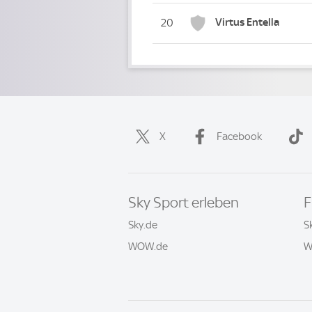
Virtus Entella
20
X
Facebook
Sky Sport erleben
F
Sky.de
S
WOW.de
W