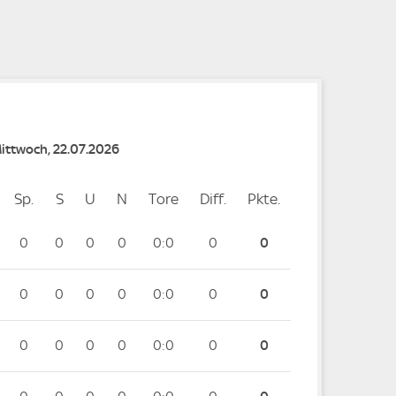
e
Mittwoch, 22.07.2026
Sp.
Spiele
S
Siege
U
Unentschieden
N
Niederlagen
Tore
Tore
Diff.
Differenz
Pkte.
Punkte
0
0
0
0
0:0
0
0
0
0
0
0
0:0
0
0
0
0
0
0
0:0
0
0