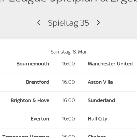
Spieltag 35
Samstag, 8. Mai
Bournemouth
16:00
Manchester United
Brentford
16:00
Aston Villa
Brighton & Hove
16:00
Sunderland
Everton
16:00
Hull City