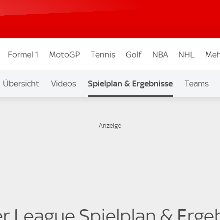
Formel 1
MotoGP
Tennis
Golf
NBA
NHL
Meh
Übersicht
Videos
Spielplan & Ergebnisse
Teams
Ligen & Wettbew.
Auf Sky
er League Spielplan & Erge