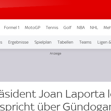
Formel 1
MotoGP
Tennis
Golf
NBA
NHL
Meh
os
Ergebnisse
Spielplan
Tabellen
Teams
Ligen 
äsident Joan Laporta 
& spricht über Gündoga