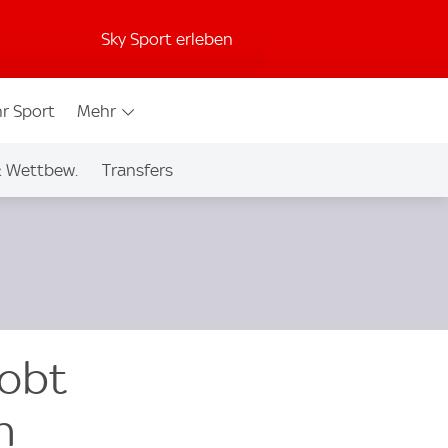
Sky Sport erleben
r Sport
Mehr
& Wettbew.
Transfers
lobt
n