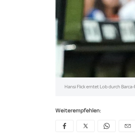
Image:
Hansi Flick erntet Lob durch Barca
Weiterempfehlen: