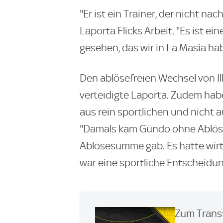
"Er ist ein Trainer, der nicht na
Laporta Flicks Arbeit. "Es ist ei
gesehen, das wir in La Masia hab
Den ablösefreien Wechsel von I
verteidigte Laporta. Zudem habe
aus rein sportlichen und nicht 
"Damals kam Gündo ohne Ablöse
Ablösesumme gab. Es hatte wirt
war eine sportliche Entscheidung
Zum Transf