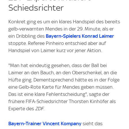
Schiedsrichter
Konkret ging es um ein klares Handspiel des bereits
gelb-verwarnten Mendes in der 29. Minute, als er
ein Dribbling des
Bayern-Spielers Konrad Laimer
stoppte. Referee Pinheiro entschied aber auf
Handspiel von Laimer kurz vor jener Aktion.
"Man hat eindeutig gesehen, dass der Ball bei
Laimer an den Bauch, an den Oberschenkel, an die
Hüfte ging. Dementsprechend hätte es in der Folge
eine Gelb-Rote Karte für Mendes geben müssen.
Das ist eine klare Fehlentscheidung", sagte der
frühere FIFA-Schiedsrichter Thorsten Kinhöfer als
Experte des
ZDF
.
Bayern-Trainer Vincent Kompany
sieht das