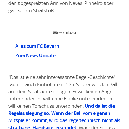
den abgespreizten Arm von Neves. Pinheiro aber
gab keinen Strafstoß.
Mehr dazu
Alles zum FC Bayern
Zum News Update
"Das ist eine sehr interessante Regel-Geschichte",
räumte auch Kinhöfer ein. "Der Spieler will den Ball
aus dem Strafraum schlagen. Er will keinen Angriff
unterbinden, er will keine Flanke unterbinden, er
will keinen Torschuss unterbinden.
Und da ist die
Regelauslegung so: Wenn der Ball vom eigenen
Mitspieler kommt, wird das regeltechnisch nicht als
strafbares Handspiel geahndet.
Wäre der Schuss