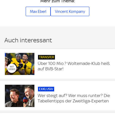
Mehr zum Thema:
Max Eberl
Vincent Kompany
Auch interessant
TRANSFER
Über 100 Mio.? Woltemade-Klub heiß
auf BVB-Star!
EXKLUSIV
Wer steigt auf? Wer muss runter? Die
Tabellentipps der Zweitliga-Experten