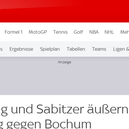
Formel 1
MotoGP
Tennis
Golf
NBA
NHL
Meh
os
Ergebnisse
Spielplan
Tabellen
Teams
Ligen 
rug und Sabitzer äußern
g gegen Bochum