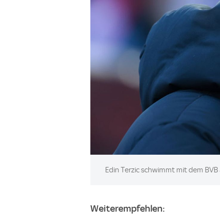
Image:
Edin Terzic schwimmt mit dem BVB ak
Weiterempfehlen: