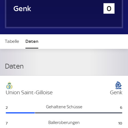
Genk
0
Tabelle
Daten
Daten
Verteidigung
Union Saint-Gilloise
Genk
Union Saint-Gilloise:
Gen
Gehaltene Schüsse
2
6
Union Saint-Gilloise:
Gen
Balleroberungen
7
10