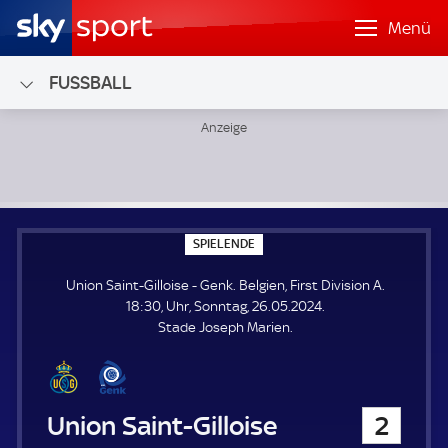
Menü
FUSSBALL
Union Saint-Gilloise - Genk; Belgien, First Division A
S
SPIELENDE
P
I
Union Saint-Gilloise - Genk. Belgien, First Division A.
E
L
18:30, Uhr, Sonntag, 26.05.2024.
E
Stade Joseph Marien.
N
D
E
Union Saint-Gilloise
2