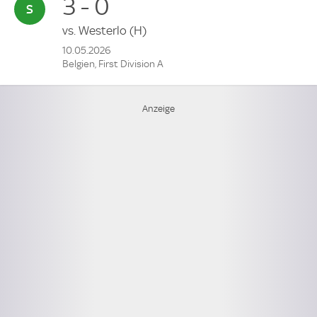
3 - 0
vs.
Westerlo
(H)
10.05.2026
Belgien, First Division A