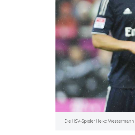
Image:
Die HSV-Spieler Heiko Westermann 