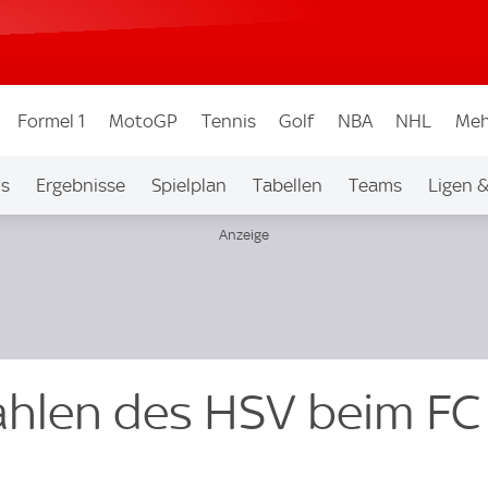
Formel 1
MotoGP
Tennis
Golf
NBA
NHL
Meh
os
Ergebnisse
Spielplan
Tabellen
Teams
Ligen 
ahlen des HSV beim FC