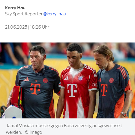
Kerry Hau
Sky Sport Reporter
@kerry_hau
21.06.2025 | 18:26 Uhr
Image:
Jamal Musiala musste gegen Boca vorzeitig ausgewechselt
werden.
© Imago