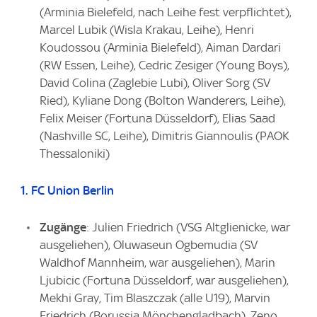
(Arminia Bielefeld, nach Leihe fest verpflichtet),
Marcel Lubik (Wisla Krakau, Leihe), Henri
Koudossou (Arminia Bielefeld), Aiman Dardari
(RW Essen, Leihe), Cedric Zesiger (Young Boys),
David Colina (Zaglebie Lubi), Oliver Sorg (SV
Ried), Kyliane Dong (Bolton Wanderers, Leihe),
Felix Meiser (Fortuna Düsseldorf), Elias Saad
(Nashville SC, Leihe), Dimitris Giannoulis (PAOK
Thessaloniki)
1. FC Union Berlin
Zugänge
: Julien Friedrich (VSG Altglienicke, war
ausgeliehen), Oluwaseun Ogbemudia (SV
Waldhof Mannheim, war ausgeliehen), Marin
Ljubicic (Fortuna Düsseldorf, war ausgeliehen),
Mekhi Gray, Tim Blaszczak (alle U19), Marvin
Friedrich (Borussia Mönchengladbach), Zeno