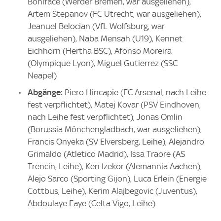
Boniface (Werder Bremen, war ausgeliehen),
Artem Stepanov (FC Utrecht, war ausgeliehen),
Jeanuel Belocian (VfL Wolfsburg, war
ausgeliehen), Naba Mensah (U19), Kennet
Eichhorn (Hertha BSC), Afonso Moreira
(Olympique Lyon), Miguel Gutierrez (SSC
Neapel)
Abgänge:
Piero Hincapie (FC Arsenal, nach Leihe
fest verpflichtet), Matej Kovar (PSV Eindhoven,
nach Leihe fest verpflichtet), Jonas Omlin
(Borussia Mönchengladbach, war ausgeliehen),
Francis Onyeka (SV Elversberg, Leihe), Alejandro
Grimaldo (Atletico Madrid), Issa Traore (AS
Trencin, Leihe), Ken Izekor (Alemannia Aachen),
Alejo Sarco (Sporting Gijon), Luca Erlein (Energie
Cottbus, Leihe), Kerim Alajbegovic (Juventus),
Abdoulaye Faye (Celta Vigo, Leihe)