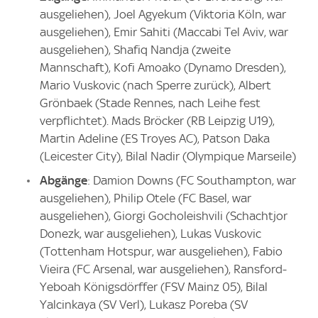
ausgeliehen), Joel Agyekum (Viktoria Köln, war
ausgeliehen), Emir Sahiti (Maccabi Tel Aviv, war
ausgeliehen), Shafiq Nandja (zweite
Mannschaft), Kofi Amoako (Dynamo Dresden),
Mario Vuskovic (nach Sperre zurück), Albert
Grönbaek (Stade Rennes, nach Leihe fest
verpflichtet). Mads Bröcker (RB Leipzig U19),
Martin Adeline (ES Troyes AC), Patson Daka
(Leicester City), Bilal Nadir (Olympique Marseile)
Abgänge
: Damion Downs (FC Southampton, war
ausgeliehen), Philip Otele (FC Basel, war
ausgeliehen), Giorgi Gocholeishvili (Schachtjor
Donezk, war ausgeliehen), Lukas Vuskovic
(Tottenham Hotspur, war ausgeliehen), Fabio
Vieira (FC Arsenal, war ausgeliehen), Ransford-
Yeboah Königsdörffer (FSV Mainz 05), Bilal
Yalcinkaya (SV Verl), Lukasz Poreba (SV