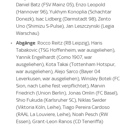
Daniel Batz (FSV Mainz 05), Enzo Leopold
(Hannover 96), Yukhym Konoplia (Schachtar
Donezk), Isac Lidberg (Darmstadt 98), Zento
Uno (Shimizu S-Pulse), Jan Leszczynski (Legia
Warschau)
Abgänge
: Rocco Reitz (RB Leipzig), Haris
Tabakovic (TSG Hoffenheim, war ausgeliehen),
Yannik Engelhardt (Como 1907, war
ausgeliehen), Kota Takai (Tottenham Hotspur,
war ausgeliehen), Alejo Sarco (Bayer 04
Leverkusen, war ausgeliehen), Winsley Boteli (FC
Sion, nach Leihe fest verpflichtet), Marvin
Friedrich (Union Berlin), Jonas Omlin (FC Basel),
Shio Fukuda (Karlsruher SC), Niklas Swider
(Viktoria Köln, Leihe), Tiago Pereira Cardoso
(RAAL La Louviere, Leihe), Noah Pesch (RW
Essen), Grant-Leon Ranos (CD Teneriffa)