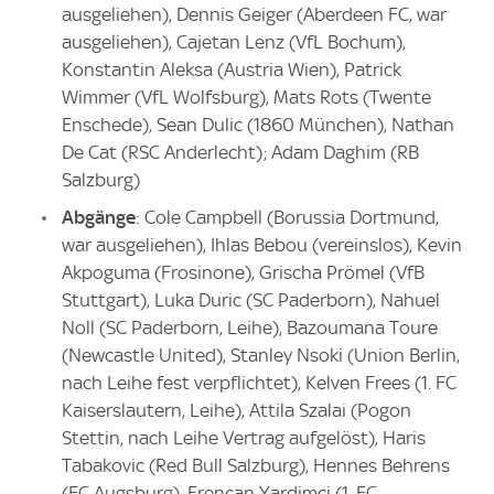
ausgeliehen), Dennis Geiger (Aberdeen FC, war
ausgeliehen), Cajetan Lenz (VfL Bochum),
Konstantin Aleksa (Austria Wien), Patrick
Wimmer (VfL Wolfsburg), Mats Rots (Twente
Enschede), Sean Dulic (1860 München), Nathan
De Cat (RSC Anderlecht); Adam Daghim (RB
Salzburg)
Abgänge
: Cole Campbell (Borussia Dortmund,
war ausgeliehen), Ihlas Bebou (vereinslos), Kevin
Akpoguma (Frosinone), Grischa Prömel (VfB
Stuttgart), Luka Duric (SC Paderborn), Nahuel
Noll (SC Paderborn, Leihe), Bazoumana Toure
(Newcastle United), Stanley Nsoki (Union Berlin,
nach Leihe fest verpflichtet), Kelven Frees (1. FC
Kaiserslautern, Leihe), Attila Szalai (Pogon
Stettin, nach Leihe Vertrag aufgelöst), Haris
Tabakovic (Red Bull Salzburg), Hennes Behrens
(FC Augsburg), Erencan Yardimci (1. FC