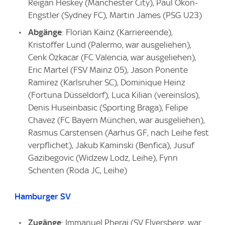
Reigan Heskey (Manchester City), Paul Okon-
Engstler (Sydney FC), Martin James (PSG U23)
Abgänge
: Florian Kainz (Karriereende),
Kristoffer Lund (Palermo, war ausgeliehen),
Cenk Özkacar (FC Valencia, war ausgeliehen),
Eric Martel (FSV Mainz 05), Jason Ponente
Ramirez (Karlsruher SC), Dominique Heinz
(Fortuna Düsseldorf), Luca Kilian (vereinslos),
Denis Huseinbasic (Sporting Braga), Felipe
Chavez (FC Bayern München, war ausgeliehen),
Rasmus Carstensen (Aarhus GF, nach Leihe fest
verpflichet), Jakub Kaminski (Benfica), Jusuf
Gazibegovic (Widzew Lodz, Leihe), Fynn
Schenten (Roda JC, Leihe)
Hamburger SV
Zugänge
: Immanuel Pherai (SV Elversberg, war