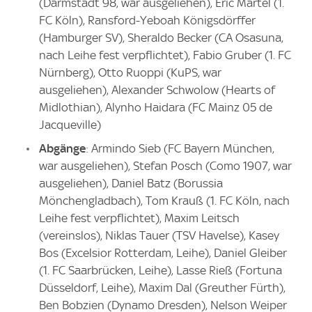
(Darmstadt 98, war ausgeliehen), Eric Martel (1.
FC Köln), Ransford-Yeboah Königsdörffer
(Hamburger SV), Sheraldo Becker (CA Osasuna,
nach Leihe fest verpflichtet), Fabio Gruber (1. FC
Nürnberg), Otto Ruoppi (KuPS, war
ausgeliehen), Alexander Schwolow (Hearts of
Midlothian), Alynho Haidara (FC Mainz 05 de
Jacqueville)
Abgänge
: Armindo Sieb (FC Bayern München,
war ausgeliehen), Stefan Posch (Como 1907, war
ausgeliehen), Daniel Batz (Borussia
Mönchengladbach), Tom Krauß (1. FC Köln, nach
Leihe fest verpflichtet), Maxim Leitsch
(vereinslos), Niklas Tauer (TSV Havelse), Kasey
Bos (Excelsior Rotterdam, Leihe), Daniel Gleiber
(1. FC Saarbrücken, Leihe), Lasse Rieß (Fortuna
Düsseldorf, Leihe), Maxim Dal (Greuther Fürth),
Ben Bobzien (Dynamo Dresden), Nelson Weiper