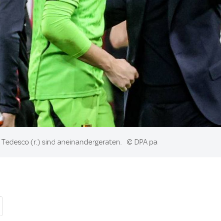
 Tedesco (r.) sind aneinandergeraten.
© DPA pa