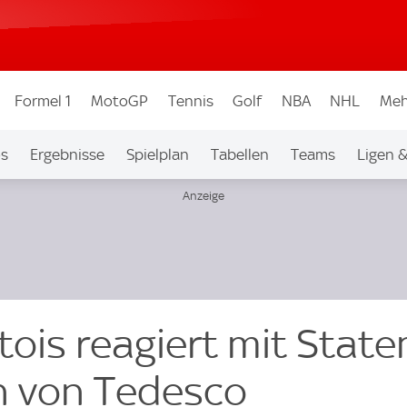
Formel 1
MotoGP
Tennis
Golf
NBA
NHL
Meh
os
Ergebnisse
Spielplan
Tabellen
Teams
Ligen 
tois reagiert mit Stat
n von Tedesco