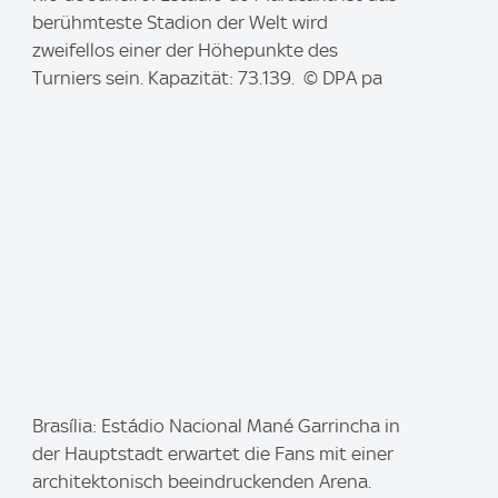
m
berühmteste Stadion der Welt wird
a
zweifellos einer der Höhepunkte des
g
Turniers sein. Kapazität: 73.139. © DPA pa
e
:
I
Brasília: Estádio Nacional Mané Garrincha in
m
der Hauptstadt erwartet die Fans mit einer
a
architektonisch beeindruckenden Arena.