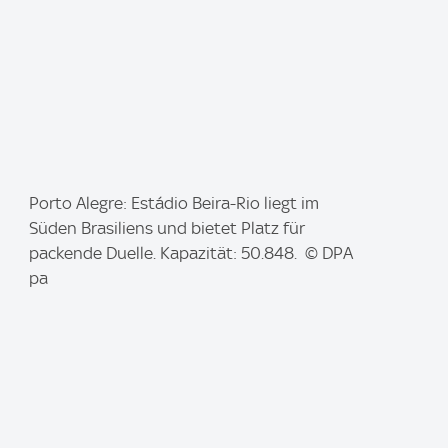
I
Porto Alegre: Estádio Beira-Rio liegt im
m
Süden Brasiliens und bietet Platz für
a
packende Duelle. Kapazität: 50.848. © DPA
g
pa
e
: