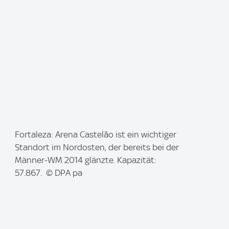
:
I
Fortaleza: Arena Castelão ist ein wichtiger
m
Standort im Nordosten, der bereits bei der
a
Männer-WM 2014 glänzte. Kapazität:
g
57.867. © DPA pa
e
: