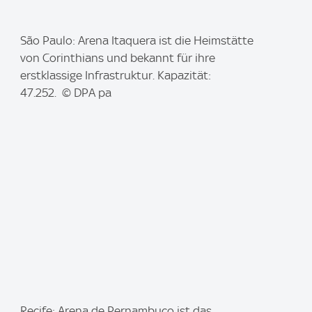
I
São Paulo: Arena Itaquera ist die Heimstätte
m
von Corinthians und bekannt für ihre
a
erstklassige Infrastruktur. Kapazität:
g
47.252. © DPA pa
e
:
I
Recife: Arena de Pernambuco ist das