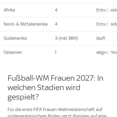
Afrika
4
Entscheid
Nord- & Mittelamerika
4
Entscheid
Südamerika
3 (inkl. BRA)
läuft
Ozeanien
1
abgeschlo
Fußball-WM Frauen 2027: In
welchen Stadien wird
gespielt?
Für die erste FIFA Frauen-Weltmeisterschaft auf
südamerikanischem Boden setzt Brasilien auf eine