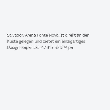
I
Salvador: Arena Fonte Nova ist direkt an der
m
Küste gelegen und bietet ein einzigartiges
a
Design. Kapazität: 47.915. © DPA pa
g
e
: