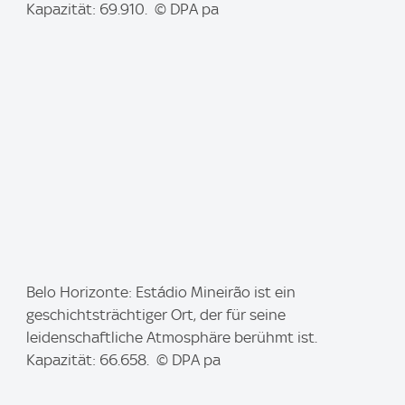
g
Kapazität: 69.910. © DPA pa
e
:
I
Belo Horizonte: Estádio Mineirão ist ein
m
geschichtsträchtiger Ort, der für seine
a
leidenschaftliche Atmosphäre berühmt ist.
g
Kapazität: 66.658. © DPA pa
e