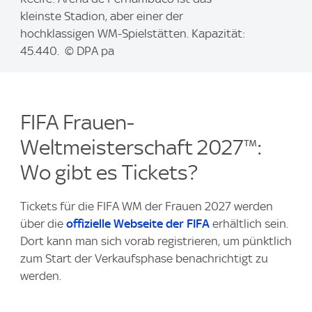
m
kleinste Stadion, aber einer der
a
hochklassigen WM-Spielstätten. Kapazität:
g
45.440. © DPA pa
e
:
FIFA Frauen-
Weltmeisterschaft 2027™:
Wo gibt es Tickets?
Tickets für die FIFA WM der Frauen 2027 werden
über die
offizielle Webseite der FIFA
erhältlich sein.
Dort kann man sich vorab registrieren, um pünktlich
zum Start der Verkaufsphase benachrichtigt zu
werden.